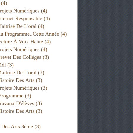
(4)
rojets Numériques
(4)
nternet Responsable
(4)
aitrise De L'oral
(4)
u Programme..cette Année
(4)
cture À Voix Haute
(4)
rojets Numériques
(4)
revet Des Collèges
(3)
Mdl
(3)
aitrise De L'oral
(3)
istoire Des Arts
(3)
rojets Numériques
(3)
 Programme
(3)
ravaux D'élèves
(3)
istoire Des Arts
(3)
e Des Arts 3ème
(3)