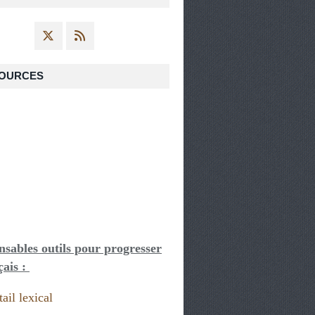
OURCES
nsables outils pour progresser
çais :
ail lexical