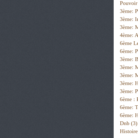
Pouvoir
3ème: P
3ème: I
3ème: M
4ème: A
6ème Le
6ème: P
3ème: B
3ème: 
3ème: M
3ème: H
3ème: P
6ème :
6ème: T
6ème: H
Dnb
(3)
Histoir