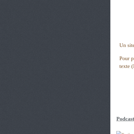
Un site
Pour p
texte
Podcast