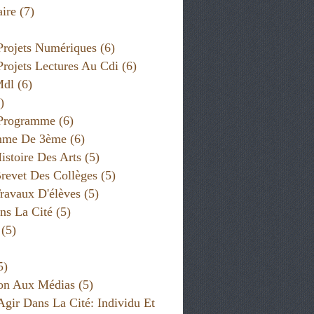
ire
(7)
Projets Numériques
(6)
Projets Lectures Au Cdi
(6)
Mdl
(6)
)
 Programme
(6)
mme De 3ème
(6)
istoire Des Arts
(5)
revet Des Collèges
(5)
ravaux D'élèves
(5)
ns La Cité
(5)
(5)
5)
on Aux Médias
(5)
Agir Dans La Cité: Individu Et