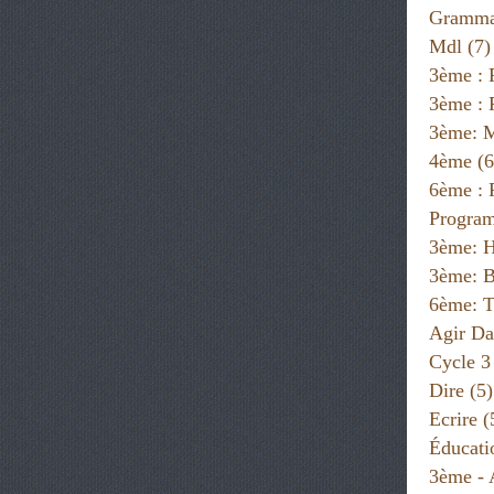
Gramma
Mdl
(7)
3ème : 
3ème : 
3ème: 
4ème
(6
6ème :
Progra
3ème: H
3ème: B
6ème: T
Agir Da
Cycle 3
Dire
(5)
Ecrire
(
Éducati
3ème - 