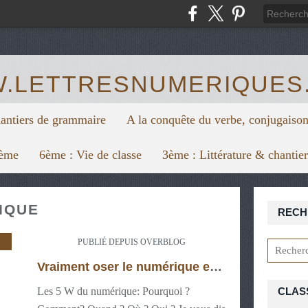
https:/
.LETTRESNUMERIQUES
hantiers de grammaire
A la conquête du verbe, conjugaison
6ème
6ème : Vie de classe
3ème : Littérature & chantie
IQUE
RECH
DAGOGIE NUMÉRIQUE
,
FORMATION CONTINUE
PUBLIÉ DEPUIS OVERBLOG
Vraiment oser le numérique en classe !
Les 5 W du numérique: Pourquoi ?
CLAS