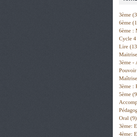
3ème
(3
6ème
(1
6ème : 
Cycle 4
Lire
(13
Maitris
3ème - 
Pouvoir
Maîtris
3ème : 
5ème
(9
Accompa
Pédago
Oral
(9)
3ème: E
4ème: E