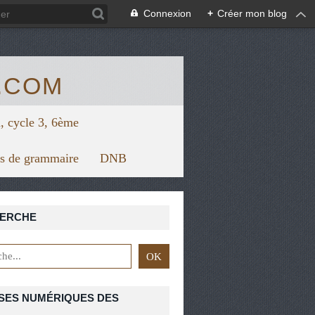
/view.genial.ly/5f67624879626a0d7128f1bc/horizontal-infograph
Connexion
+
Créer mon blog
.COM
, cycle 3, 6ème
rs de grammaire
DNB
ERCHE
SES NUMÉRIQUES DES