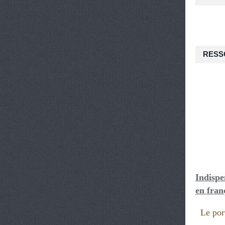
RESS
Indispe
en fran
Le port