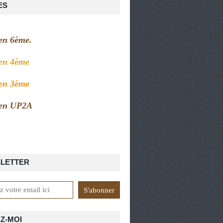
ES
 en 6ème.
 en 4ème
 en 3ème
 en UP2A
LETTER
Z-MOI