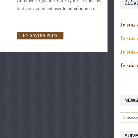
Comment? Quand ? Où ? Qui ? Je vous dis
ÉLÈV
tout pour vraiment oser le numérique en...
Je suis
EN SAVOIR PLUS
Je suis
Je suis
Je suis
NEWS
SUIVE