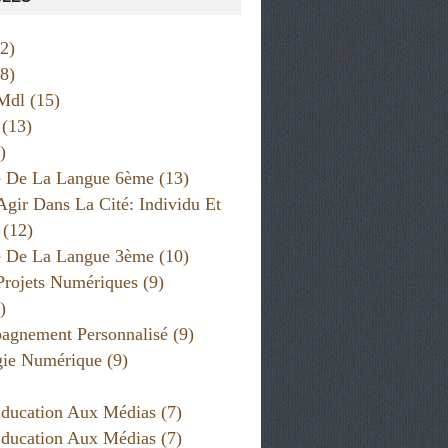
2)
8)
Mdl
(15)
(13)
)
e De La Langue 6ème
(13)
Agir Dans La Cité: Individu Et
(12)
e De La Langue 3ème
(10)
Projets Numériques
(9)
)
gnement Personnalisé
(9)
gie Numérique
(9)
ducation Aux Médias
(7)
ducation Aux Médias
(7)