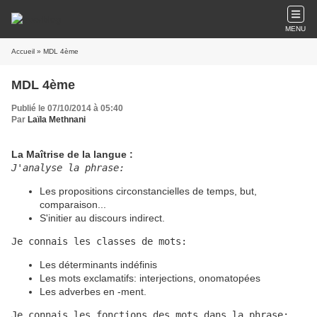
MENU
Accueil
» MDL 4ème
MDL 4ème
Publié le 07/10/2014 à 05:40
Par
Laïla Methnani
La Maîtrise de la langue :
J'analyse la phrase:
Les propositions circonstancielles de temps, but,
comparaison...
S'initier au discours indirect.
Je connais les classes de mots:
Les déterminants indéfinis
Les mots exclamatifs: interjections, onomatopées
Les adverbes en -ment.
Je connais les fonctions des mots dans la phrase: