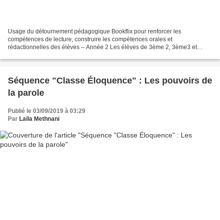
Usage du détournement pédagogique Bookflix pour renforcer les
compétences de lecture, construire les compétences orales et
rédactionnelles des élèves – Année 2 Les élèves de 3ème 2, 3ème3 et
3ème5 s’affirme nt en tant que sujet-lecteur. Ils font vivre...
Séquence "Classe Éloquence" : Les pouvoirs de
la parole
Publié le 03/09/2019 à 03:29
Par
Laïla Methnani