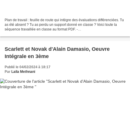
Plan de travail : feuille de route qui intègre des évaluations différenciées. Tu
as été absent ? Tu as perdu un support donné en classe ? Voici toute la
séquence travaillée en classe au format PDF. -
QuiSuisJeDansCeMondeSéquence1.pdf - AntiMémoiresMalraux.m4a...
Scarlett et Novak d'Alain Damasio, Oeuvre
Intégrale en 3ème
Publié le 04/02/2024 à 18:17
Par
Laïla Methnani