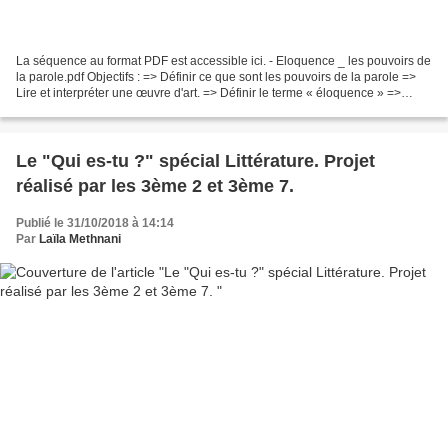
La séquence au format PDF est accessible ici. - Eloquence _ les pouvoirs de
la parole.pdf Objectifs : => Définir ce que sont les pouvoirs de la parole =>
Lire et interpréter une œuvre d'art. => Définir le terme « éloquence » =>
Langue : revoir la formation...
Le "Qui es-tu ?" spécial Littérature. Projet
réalisé par les 3ème 2 et 3ème 7.
Publié le 31/10/2018 à 14:14
Par
Laïla Methnani