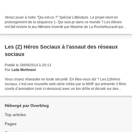
Venez jouer à notre "Qui est-ce ?" Spécial Littérature. Le projet vient en
prolongement de la séquence 1- Qui suis-je dans ce monde ? Les élèves
ont fait revivre le jeu littéraire inventé par Maxime de La Rochefoucault qui
était en vogue au XVII ème siècle....
Les (Z) Héros Sociaux à l'assaut des réseaux
sociaux
Publié le 28/09/2014 à 20:13
Par
Laïla Methnani
Vous croyez réseauter en toute sécurité. En êtes-vous sûr ? Les (z)héros
sociaux, c’est une nouvelle web-série créée par la MAIF qui présente 3 films
courts d’animation (voir ci-dessous) avec un ton drôle et décalé sur des
situations possiblement rencontrées...
Hébergé par Overblog
Top articles
Pages