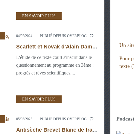
EN SAVOIR PLUS
,
3ÈME: INTERNET RESPONSABLE
,
3ÈME: MAITRISE DE L'
04/02/2024
PUBLIÉ DEPUIS OVERBLOG
…
Un site
Scarlett et Novak d'Alain Damasio, Oeuvre Intégrale en 3ème
L'étude de ce texte court s'inscrit dans le
Pour p
questionnement au programme en 3ème :
texte
progrès et rêves scientifiques....
EN SAVOIR PLUS
Podcast
,
3ÈME: MDL
,
MAÎTRISE DE LA LANGUE 3ÈME
05/03/2023
PUBLIÉ DEPUIS OVERBLOG
…
Antisèche Brevet Blanc de français 2023