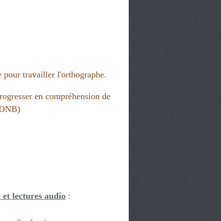
ORAL
,
MAÎTRISE DE LA LANGUE 3ÈME
,
LIRE
,
CYCLE 4
,
PROGRÈS ET
 pour travailler l'orthographe.
rogresser en compréhension de
 (DNB)
 et lectures audio
: