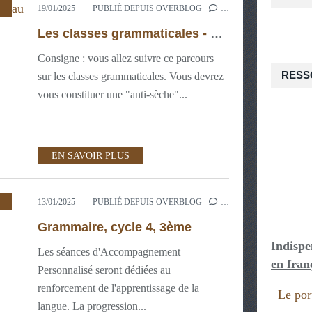
,
MAÎTRISE DE LA LANGUE 4ÈME
19/01/2025
PUBLIÉ DEPUIS OVERBLOG
…
Les classes grammaticales - Niveau 4ème et 3ème
Consigne : vous allez suivre ce parcours
RESS
sur les classes grammaticales. Vous devrez
vous constituer une "anti-sèche"...
EN SAVOIR PLUS
,
3ÈME : PROJETS NUMÉRIQUES
,
3ÈME: MDL
,
PROGRAMME DE 
13/01/2025
PUBLIÉ DEPUIS OVERBLOG
…
Grammaire, cycle 4, 3ème
Indispe
Les séances d'Accompagnement
en fran
Personnalisé seront dédiées au
renforcement de l'apprentissage de la
Le port
langue. La progression...