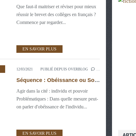
Que faut-il maitriser et réviser pour mieux
réussir le brevet des collèges en français ?
Commence par regarder...
EN SAVOIR PLUS
,
MAÎTRISE DE LA LANGUE 3ÈME
,
PRATI
12/03/2021
PUBLIÉ DEPUIS OVERBLOG
…
Séquence : Obéissance ou Soumission ?
Agir dans la cité : individu et pouvoir
Problématiques : Dans quelle mesure peut-
on parler d'obéissance de l'individu...
EN SAVOIR PLUS
ARTI