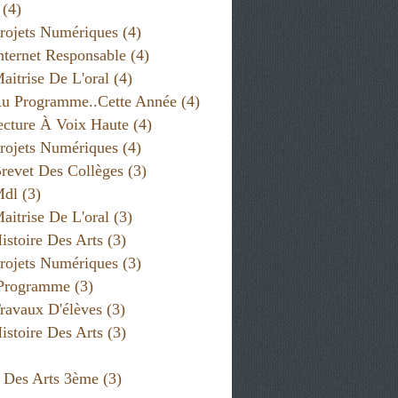
(4)
rojets Numériques
(4)
nternet Responsable
(4)
aitrise De L'oral
(4)
u Programme..cette Année
(4)
cture À Voix Haute
(4)
rojets Numériques
(4)
revet Des Collèges
(3)
Mdl
(3)
aitrise De L'oral
(3)
istoire Des Arts
(3)
rojets Numériques
(3)
 Programme
(3)
ravaux D'élèves
(3)
istoire Des Arts
(3)
e Des Arts 3ème
(3)