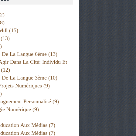
2)
6ÈME: PROJETS NUMÉRIQUES
,
6ÈME: TRAVAUX D'ÉLÈVES
,
MAÎTR
8)
Mdl
(15)
(13)
)
e De La Langue 6ème
(13)
Agir Dans La Cité: Individu Et
(12)
e De La Langue 3ème
(10)
Projets Numériques
(9)
)
gnement Personnalisé
(9)
,
MDL
gie Numérique
(9)
ducation Aux Médias
(7)
ducation Aux Médias
(7)