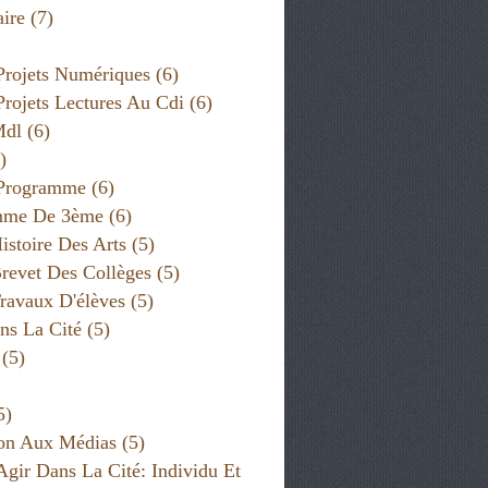
ire
(7)
Projets Numériques
(6)
Projets Lectures Au Cdi
(6)
Mdl
(6)
)
 Programme
(6)
mme De 3ème
(6)
istoire Des Arts
(5)
revet Des Collèges
(5)
ravaux D'élèves
(5)
ns La Cité
(5)
(5)
5)
on Aux Médias
(5)
Agir Dans La Cité: Individu Et