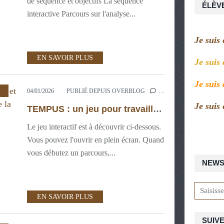
de séquence et objectifs La séquence
ÉLÈV
interactive Parcours sur l'analyse...
Je suis
EN SAVOIR PLUS
Je suis
Je suis
04/01/2026
PUBLIÉ DEPUIS OVERBLOG
…
Je suis
TEMPUS : un jeu pour travailler et revoir la conjugaison française de la 6ème à la 3ème
Le jeu interactif est à découvrir ci-dessous.
Vous pouvez l'ouvrir en plein écran. Quand
vous débutez un parcours,...
NEWS
EN SAVOIR PLUS
SUIVE