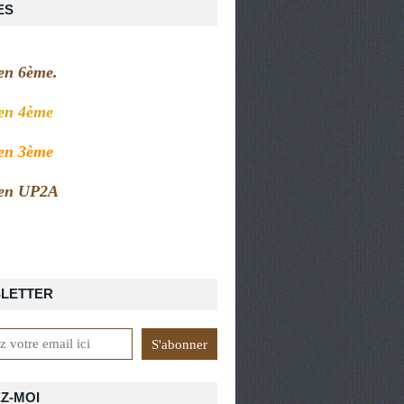
ES
 en 6ème.
 en 4ème
 en 3ème
 en UP2A
LETTER
Z-MOI