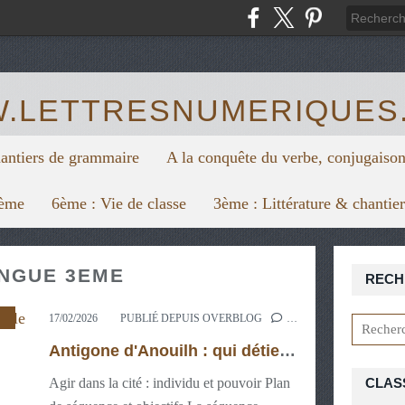
https:/
.LETTRESNUMERIQUES
hantiers de grammaire
A la conquête du verbe, conjugaison
6ème
6ème : Vie de classe
3ème : Littérature & chantie
ANGUE 3EME
RECH
,
CYCLE 4
,
LIRE
,
MAÎTRISE DE LA LANGUE 3ÈM
17/02/2026
PUBLIÉ DEPUIS OVERBLOG
…
Antigone d'Anouilh : qui détient le pouvoir dans la pièce ?
Agir dans la cité : individu et pouvoir Plan
CLAS