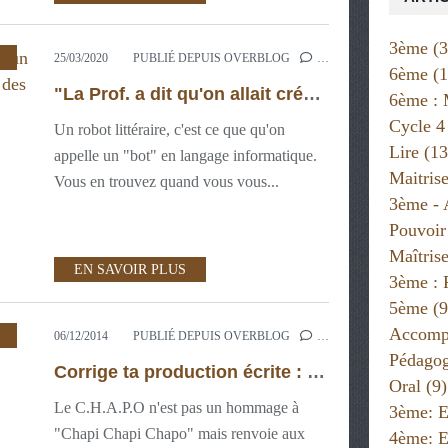
3ème
(3
,
3ÈME: PROJETS NUMÉRIQUES
,
25/03/2020
PUBLIÉ DEPUIS OVERBLOG
…
6ème
(1
"La Prof. a dit qu'on allait créer un robot littéraire pour le Printemps des poètes. Mais on fait quoi ? Comment?"
6ème : 
Cycle 4
Un robot littéraire, c'est ce que qu'on
Lire
(13
appelle un "bot" en langage informatique.
Maitris
Vous en trouvez quand vous vous...
3ème - 
Pouvoir
Maîtris
EN SAVOIR PLUS
3ème : 
5ème
(9
Accompa
,
MAÎTRISE DE LA LANGUE 3ÈME
,
MAÎTRISE DE LA LANGUE 4ÈME
06/12/2014
PUBLIÉ DEPUIS OVERBLOG
…
Pédago
Corrige ta production écrite : C.H.A.P.O !
Oral
(9)
Le C.H.A.P.O n'est pas un hommage à
3ème: E
"Chapi Chapi Chapo" mais renvoie aux
4ème: E