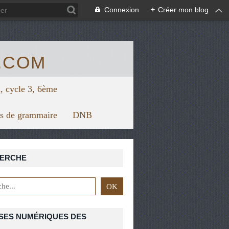
/view.genial.ly/5f67624879626a0d7128f1bc/horizontal-infograph
Connexion
+
Créer mon blog
.COM
, cycle 3, 6ème
rs de grammaire
DNB
ERCHE
E
,
PROGRAMME DE 3ÈME
SES NUMÉRIQUES DES