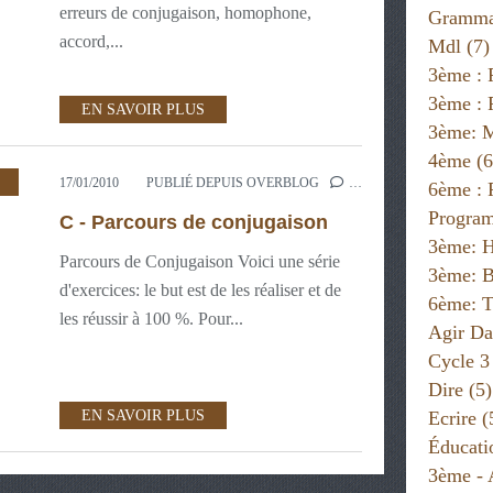
erreurs de conjugaison, homophone,
Gramma
accord,...
Mdl
(7)
3ème : 
3ème : 
EN SAVOIR PLUS
3ème: 
4ème
(6
17/01/2010
PUBLIÉ DEPUIS OVERBLOG
…
6ème :
Progra
C - Parcours de conjugaison
3ème: H
Parcours de Conjugaison Voici une série
3ème: B
d'exercices: le but est de les réaliser et de
6ème: T
les réussir à 100 %. Pour...
Agir Da
Cycle 3
Dire
(5)
Ecrire
(
EN SAVOIR PLUS
Éducati
3ème - 