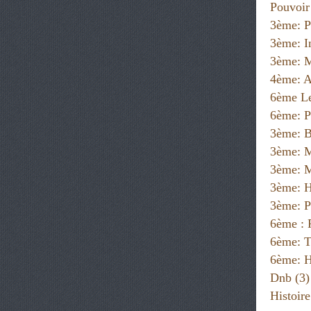
Pouvoir
3ème: P
3ème: I
3ème: M
4ème: A
6ème Le
6ème: P
3ème: B
3ème: 
3ème: M
3ème: H
3ème: P
6ème :
6ème: T
6ème: H
Dnb
(3)
Histoir