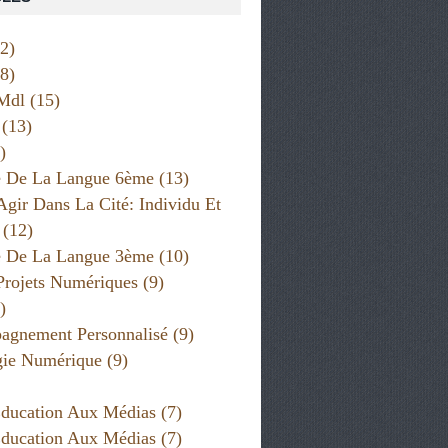
2)
8)
6ÈME: PROJETS NUMÉRIQUES
,
6ÈME: TRAVAUX D'ÉLÈVES
,
MAÎTR
Mdl
(15)
(13)
)
e De La Langue 6ème
(13)
Agir Dans La Cité: Individu Et
(12)
e De La Langue 3ème
(10)
Projets Numériques
(9)
)
gnement Personnalisé
(9)
gie Numérique
(9)
 INTERNET RESPONSABLE
,
ÉDUCATION AUX MÉDIAS
ducation Aux Médias
(7)
ducation Aux Médias
(7)