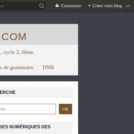
/view.genial.ly/5f67624879626a0d7128f1bc/horizontal-infograph
Connexion
+
Créer mon blog
.COM
, cycle 3, 6ème
rs de grammaire
DNB
ERCHE
E
,
PROGRAMME DE 3ÈME
SES NUMÉRIQUES DES