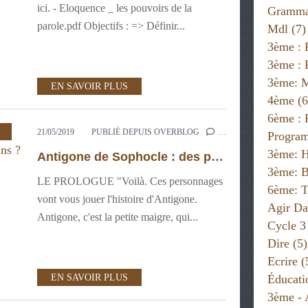
ici. - Eloquence _ les pouvoirs de la
Gramma
parole.pdf Objectifs : => Définir...
Mdl
(7)
3ème : 
3ème : 
3ème: 
EN SAVOIR PLUS
4ème
(6
6ème :
,
3ÈME : PROJETS NUMÉRIQUES
,
3ÈME: MDL
,
21/05/2019
PUBLIÉ DEPUIS OVERBLOG
…
Progra
3ème: H
Antigone de Sophocle : des personnages humains ou inhumains ?
3ème: B
LE PROLOGUE "Voilà. Ces personnages
6ème: T
vont vous jouer l'histoire d'Antigone.
Agir Da
Antigone, c'est la petite maigre, qui...
Cycle 3
Dire
(5)
Ecrire
(
Éducati
EN SAVOIR PLUS
3ème - 