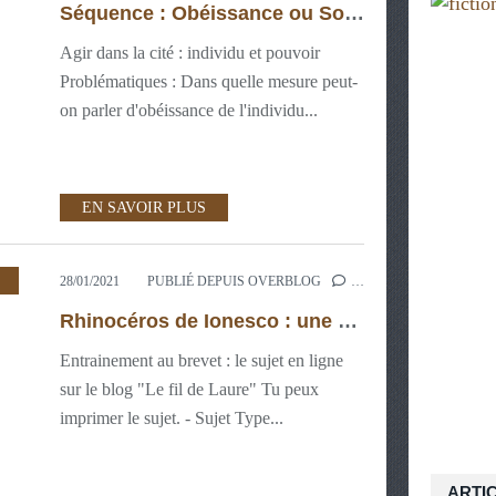
Séquence : Obéissance ou Soumission ?
Agir dans la cité : individu et pouvoir
Problématiques : Dans quelle mesure peut-
on parler d'obéissance de l'individu...
EN SAVOIR PLUS
,
PARCOURS PEAC
,
ORAL
28/01/2021
PUBLIÉ DEPUIS OVERBLOG
…
Rhinocéros de Ionesco : une pandémie de l'absurde ?
Entrainement au brevet : le sujet en ligne
sur le blog "Le fil de Laure" Tu peux
imprimer le sujet. - Sujet Type...
ARTI