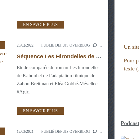
EN SAVOIR PLUS
,
3ÈME: BREVET DES COLLÈGES
,
4ÈME:
25/02/2022
PUBLIÉ DEPUIS OVERBLOG
…
Un site
Séquence Les Hirondelles de Kaboul de Yasmina Khadra, Oeuvre Intégrale et adaptation filmique de Zabou Breitman
Pour p
Etude comparée du roman Les hirondelles
texte
de Kaboul et de l’adaptation filmique de
Zabou Breitman et Eléa Gobbé-Mévellec.
#Agir...
EN SAVOIR PLUS
Podcast
,
MAÎTRISE DE LA LANGUE 3ÈME
,
PRATI
12/03/2021
PUBLIÉ DEPUIS OVERBLOG
…