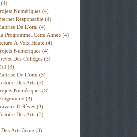
(4)
rojets Numériques
(4)
nternet Responsable
(4)
aitrise De L'oral
(4)
u Programme..cette Année
(4)
cture À Voix Haute
(4)
rojets Numériques
(4)
revet Des Collèges
(3)
Mdl
(3)
aitrise De L'oral
(3)
istoire Des Arts
(3)
rojets Numériques
(3)
 NUMÉRIQUES
,
CYCLE 4
 Programme
(3)
ravaux D'élèves
(3)
istoire Des Arts
(3)
e Des Arts 3ème
(3)