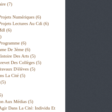
ire
(7)
Projets Numériques
(6)
Projets Lectures Au Cdi
(6)
Mdl
(6)
)
 Programme
(6)
VALEURS ÉTHIQUES
mme De 3ème
(6)
istoire Des Arts
(5)
revet Des Collèges
(5)
ravaux D'élèves
(5)
ns La Cité
(5)
(5)
5)
on Aux Médias
(5)
Agir Dans La Cité: Individu Et