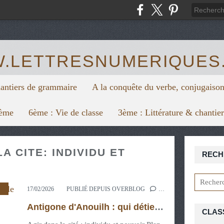
https:/
.LETTRESNUMERIQUES
hantiers de grammaire
A la conquête du verbe, conjugaison
6ème
6ème : Vie de classe
3ème : Littérature & chantie
A CITE: INDIVIDU ET
RECH
,
CYCLE 4
,
LIRE
,
MAÎTRISE DE LA LANGUE 3ÈM
17/02/2026
PUBLIÉ DEPUIS OVERBLOG
…
Antigone d'Anouilh : qui détient le pouvoir dans la pièce ?
CLAS