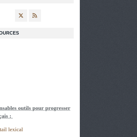
CRITIQUE
OURCES
nsables outils pour progresser
çais :
ail lexical