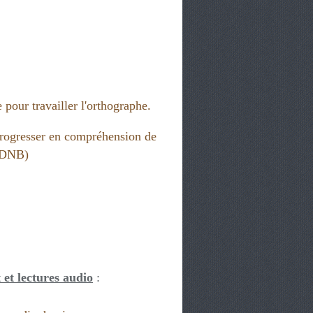
 EDUCATION AUX MÉDIAS
 pour travailler l'orthographe.
rogresser en compréhension de
 (DNB)
 et lectures audio
:
QUES DE L'ORAL