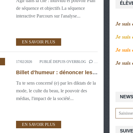
Agir dans la cité : individu et pouvoir Plan
ÉLÈV
de séquence et objectifs La séquence
interactive Parcours sur l'analyse...
Je suis
Je suis
EN SAVOIR PLUS
Je suis
,
3ÈME
,
3ÈME : PROJETS NUMÉRIQUES
,
3ÈME:
17/02/2026
PUBLIÉ DEPUIS OVERBLOG
…
Je suis
Billet d'humeur : dénoncer les travers de la société en usant de procédés satiriques.
Tu te sens concerné (e) par les diktats de la
mode, le culte du beau, le pouvoir des
NEWS
médias, l'impact de la société...
EN SAVOIR PLUS
SUIVE