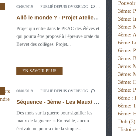
Pouvoir
05/03/2019
PUBLIÉ DEPUIS OVERBLOG
…
3ème: P
Allô le monde ? - Projet Atelier d'Expression Numérique - PEAC 3ème
3ème: I
3ème: M
Projet qui entre dans le PEAC des élèves et
4ème: A
qui pourra être proposé à l'épreuve orale du
6ème Le
Brevet des collèges. Projet...
6ème: P
3ème: B
3ème: 
EN SAVOIR PLUS
3ème: M
3ème: H
3ème: P
,
3ÈME: MAITRISE DE L'ORAL
,
3ÈME: PROJETS
06/01/2019
PUBLIÉ DEPUIS OVERBLOG
…
6ème :
Séquence - 3ème - Les Maux/ mots de la grande guerre : faisons entendre la voix du poète !
6ème: T
Des mots sur la guerre pour signifier les
6ème: H
maux de la guerre. « En réalité, aucun
Dnb
(3)
écrivain ne pourra dire la simple...
Histoir