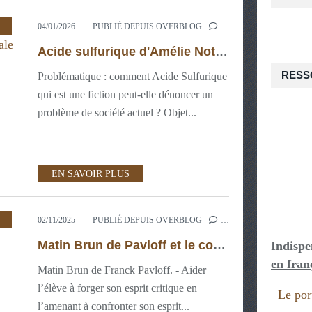
,
3ÈME : PROJETS LECTURES AU CDI
,
ESPRIT 
04/01/2026
PUBLIÉ DEPUIS OVERBLOG
…
Acide sulfurique d'Amélie Nothomb, Etude d' oeuvre Intégrale (2024-2025)
RESS
Problématique : comment Acide Sulfurique
qui est une fiction peut-elle dénoncer un
problème de société actuel ? Objet...
EN SAVOIR PLUS
02/11/2025
PUBLIÉ DEPUIS OVERBLOG
…
Matin Brun de Pavloff et le court métrage d’animation de Serge Avédikian - Oeuvres Intégrales
Indispe
en fran
Matin Brun de Franck Pavloff. - Aider
l’élève à forger son esprit critique en
Le port
l’amenant à confronter son esprit...