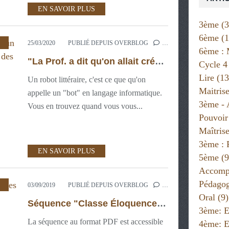
EN SAVOIR PLUS
3ème
(3
6ème
(1
,
3ÈME: PROJETS NUMÉRIQUES
,
25/03/2020
PUBLIÉ DEPUIS OVERBLOG
…
6ème : 
"La Prof. a dit qu'on allait créer un robot littéraire pour le Printemps des poètes. Mais on fait quoi ? Comment?"
Cycle 4
Lire
(13
Un robot littéraire, c'est ce que qu'on
Maitris
appelle un "bot" en langage informatique.
3ème - 
Vous en trouvez quand vous vous...
Pouvoir
Maîtris
3ème : 
EN SAVOIR PLUS
5ème
(9
Accompa
Pédago
,
3ÈME : PROJETS NUMÉRIQUES
,
3ÈME:
03/09/2019
PUBLIÉ DEPUIS OVERBLOG
…
Oral
(9)
Séquence "Classe Éloquence" : Les pouvoirs de la parole
3ème: E
La séquence au format PDF est accessible
4ème: E