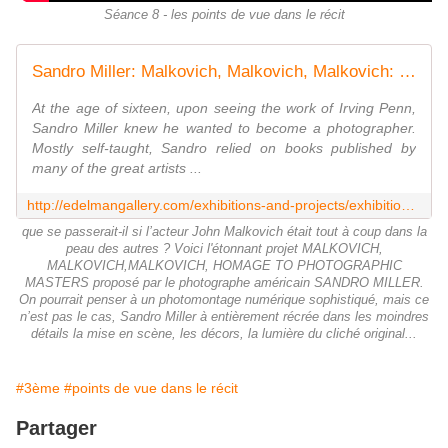
Séance 8 - les points de vue dans le récit
Sandro Miller: Malkovich, Malkovich, Malkovich: Homage to photographic masters | Catherine Edelman Gallery
At the age of sixteen, upon seeing the work of Irving Penn,
Sandro Miller knew he wanted to become a photographer.
Mostly self-taught, Sandro relied on books published by
many of the great artists ...
http://edelmangallery.com/exhibitions-and-projects/exhibition-pages/2014/sandro-miller-malkovich,-malkovich,-malkovich-homage-to-photographic-masters.html
que se passerait-il si l’acteur John Malkovich était tout à coup dans la
peau des autres ? Voici l'étonnant projet MALKOVICH,
MALKOVICH,MALKOVICH, HOMAGE TO PHOTOGRAPHIC
MASTERS proposé par le photographe américain SANDRO MILLER.
On pourrait penser à un photomontage numérique sophistiqué, mais ce
n’est pas le cas, Sandro Miller à entièrement récrée dans les moindres
détails la mise en scène, les décors, la lumière du cliché original...
#3ème
#points de vue dans le récit
Partager