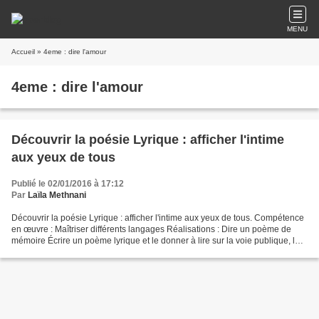
MENU
Accueil
» 4eme : dire l'amour
4eme : dire l'amour
Découvrir la poésie Lyrique : afficher l'intime
aux yeux de tous
Publié le 02/01/2016 à 17:12
Par
Laïla Methnani
Découvrir la poésie Lyrique : afficher l'intime aux yeux de tous. Compétence
en œuvre : Maîtriser différents langages Réalisations : Dire un poème de
mémoire Écrire un poème lyrique et le donner à lire sur la voie publique, le
temps d'une insurrection...