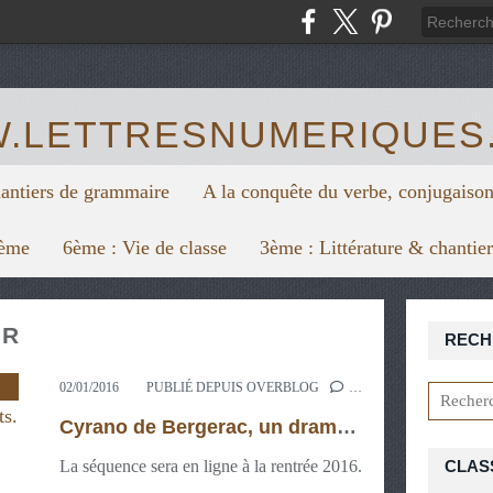
https:/
.LETTRESNUMERIQUES
hantiers de grammaire
A la conquête du verbe, conjugaison
6ème
6ème : Vie de classe
3ème : Littérature & chantie
UR
RECH
RE
,
ECRIRE
02/01/2016
PUBLIÉ DEPUIS OVERBLOG
…
Cyrano de Bergerac, un drame héroïque au service des sentiments. Quel panache !
La séquence sera en ligne à la rentrée 2016.
CLAS