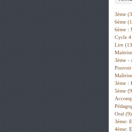
3ème
(3
6ème
(1
6ème : 
Cycle 4
Lire
(13
Maitris
3ème - 
Pouvoir
Maîtris
3ème : 
5ème
(9
Accompa
Pédago
Oral
(9)
3ème: E
4ème: E