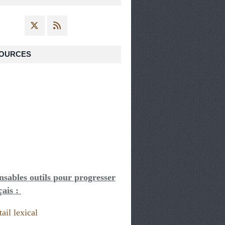
OURCES
nsables outils pour progresser
çais :
ail lexical