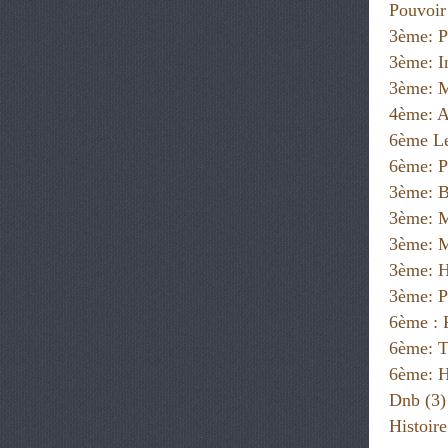
Pouvoir
3ème: P
3ème: I
3ème: M
4ème: A
6ème Le
6ème: P
3ème: B
3ème: 
3ème: M
3ème: H
3ème: P
6ème :
6ème: T
6ème: H
Dnb
(3)
Histoir