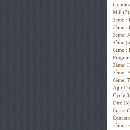
Gramma
Mdl
(7)
3ème : 
3ème : 
3ème: 
4ème
(6
6ème :
Progra
3ème: H
3ème: B
6ème: T
Agir Da
Cycle 3
Dire
(5)
Ecrire
(
Éducati
3ème - 