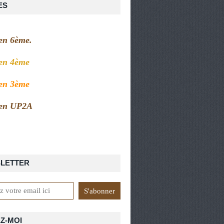
ES
 en 6ème.
 en 4ème
 en 3ème
 en UP2A
LETTER
Z-MOI