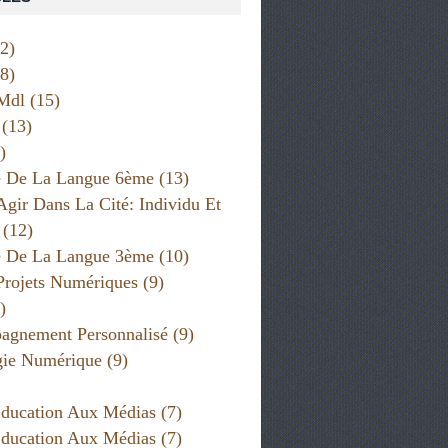
2)
8)
Mdl
(15)
(13)
)
e De La Langue 6ème
(13)
Agir Dans La Cité: Individu Et
(12)
e De La Langue 3ème
(10)
Projets Numériques
(9)
)
gnement Personnalisé
(9)
gie Numérique
(9)
ducation Aux Médias
(7)
ducation Aux Médias
(7)