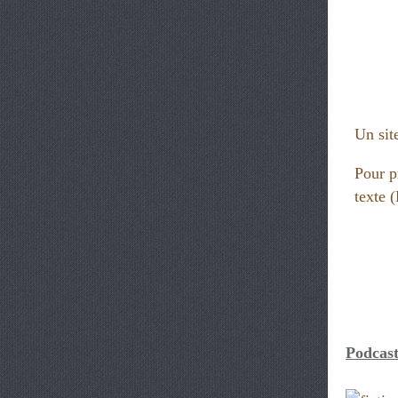
Un site
Pour p
texte
Podcast