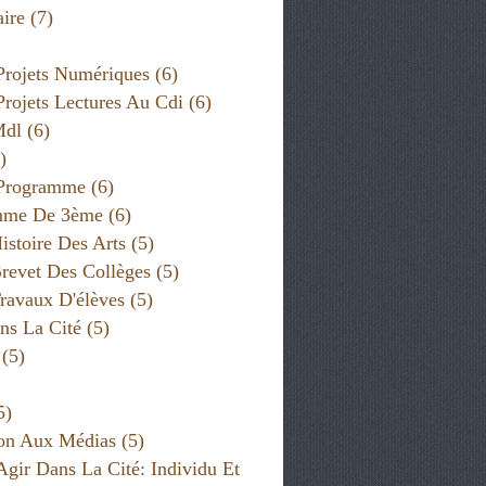
ire
(7)
Projets Numériques
(6)
Projets Lectures Au Cdi
(6)
Mdl
(6)
)
 Programme
(6)
mme De 3ème
(6)
istoire Des Arts
(5)
revet Des Collèges
(5)
ravaux D'élèves
(5)
ns La Cité
(5)
(5)
5)
on Aux Médias
(5)
Agir Dans La Cité: Individu Et