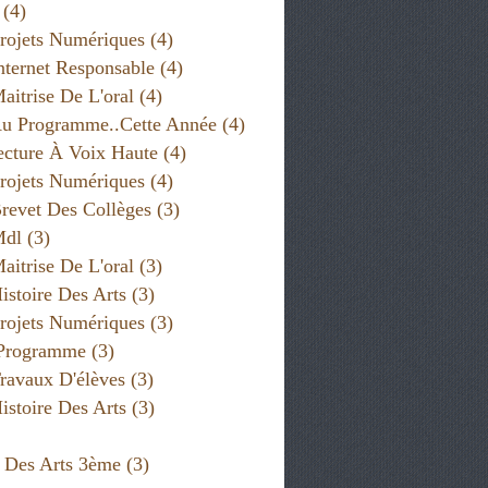
(4)
rojets Numériques
(4)
nternet Responsable
(4)
aitrise De L'oral
(4)
u Programme..cette Année
(4)
cture À Voix Haute
(4)
rojets Numériques
(4)
revet Des Collèges
(3)
Mdl
(3)
aitrise De L'oral
(3)
istoire Des Arts
(3)
rojets Numériques
(3)
 Programme
(3)
ravaux D'élèves
(3)
istoire Des Arts
(3)
e Des Arts 3ème
(3)