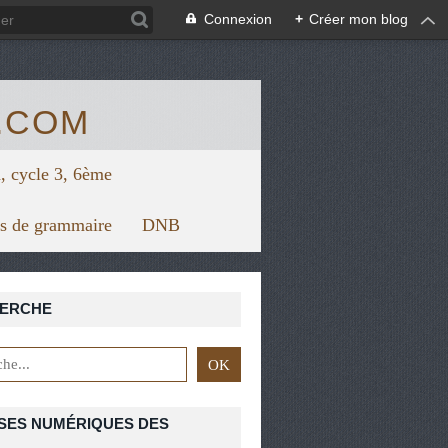
/view.genial.ly/5f67624879626a0d7128f1bc/horizontal-infograph
Connexion
+
Créer mon blog
.COM
, cycle 3, 6ème
rs de grammaire
DNB
ERCHE
SES NUMÉRIQUES DES