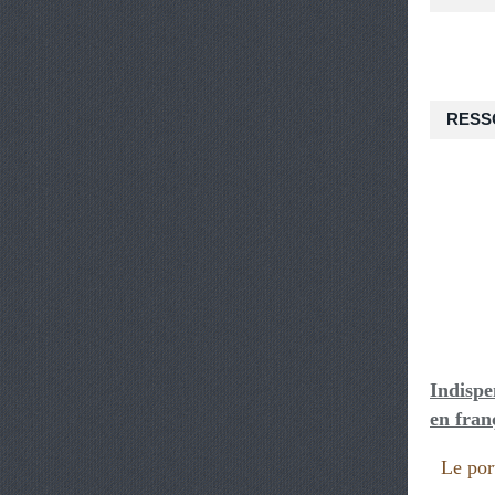
RESS
Indispe
en fran
Le port