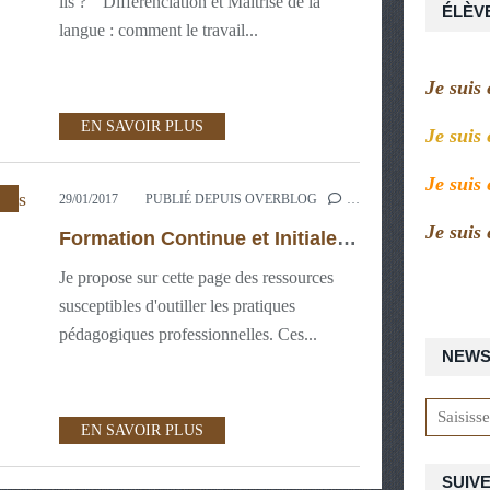
ils ? " Différenciation et Maitrise de la
ÉLÈV
langue : comment le travail...
Je suis
EN SAVOIR PLUS
Je suis
Je suis
29/01/2017
PUBLIÉ DEPUIS OVERBLOG
…
Je suis
Formation Continue et Initiale des enseignants - Outils et supports à votre disposition
Je propose sur cette page des ressources
susceptibles d'outiller les pratiques
pédagogiques professionnelles. Ces...
NEWS
EN SAVOIR PLUS
SUIVE