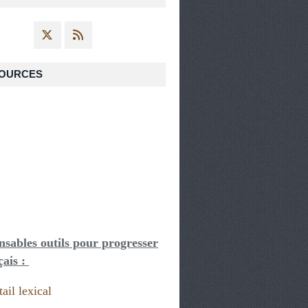
OURCES
nsables outils pour progresser
çais :
ail lexical