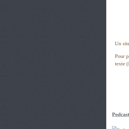
Un site
Pour p
texte
Podcast