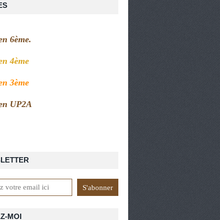
ES
 en 6ème.
 en 4ème
 en 3ème
 en UP2A
LETTER
Z-MOI