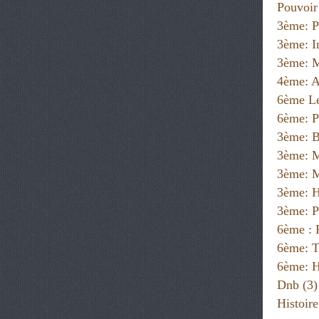
Pouvoir
3ème: P
3ème: I
3ème: M
4ème: A
6ème Le
6ème: P
3ème: B
3ème: 
3ème: M
3ème: H
3ème: P
6ème :
6ème: T
6ème: H
Dnb
(3)
Histoir