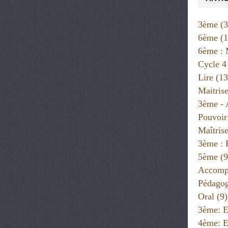
3ème
(3
6ème
(1
6ème : 
Cycle 4
Lire
(13
Maitris
3ème - 
Pouvoir
Maîtris
3ème : 
5ème
(9
Accompa
Pédago
Oral
(9)
3ème: E
4ème: E