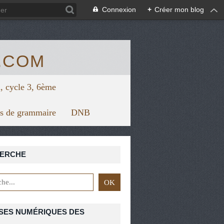
/view.genial.ly/5f67624879626a0d7128f1bc/horizontal-infograph
Connexion
+
Créer mon blog
.COM
, cycle 3, 6ème
rs de grammaire
DNB
ERCHE
SES NUMÉRIQUES DES