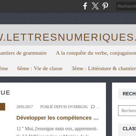
https:/
.LETTRESNUMERIQUES
hantiers de grammaire
A la conquête du verbe, conjugaison
6ème
6ème : Vie de classe
3ème : Littérature & chantie
NUE
RECH
29/01/2017
PUBLIÉ DEPUIS OVERBLOG
…
Développer les compétences rédactionnelles des élèves
1] " Moi, j'enseigne mais eux, apprennent-
CLAS