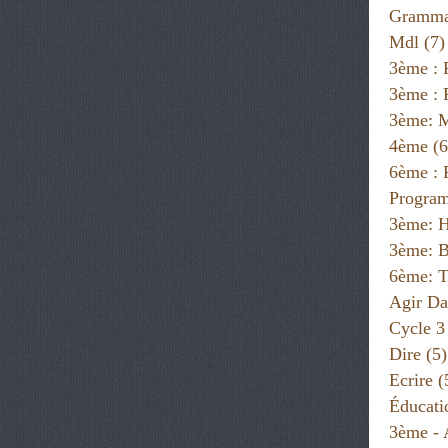
Gramma
Mdl
(7)
3ème : 
3ème : 
3ème: 
4ème
(6
6ème :
Progra
3ème: H
3ème: B
6ème: T
Agir Da
Cycle 3
Dire
(5)
Ecrire
(
Éducati
3ème - 