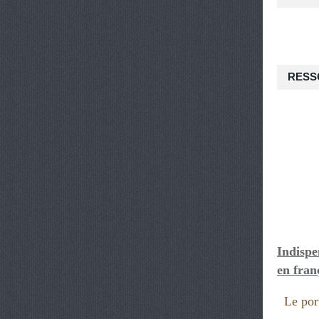
RESS
Indispe
en fran
Le port