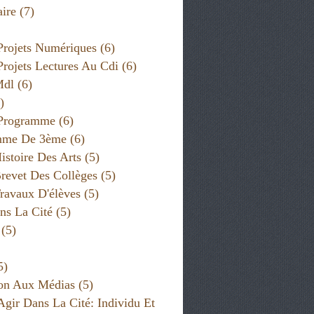
ire
(7)
Projets Numériques
(6)
Projets Lectures Au Cdi
(6)
Mdl
(6)
)
 Programme
(6)
mme De 3ème
(6)
istoire Des Arts
(5)
revet Des Collèges
(5)
ravaux D'élèves
(5)
ns La Cité
(5)
(5)
5)
on Aux Médias
(5)
Agir Dans La Cité: Individu Et