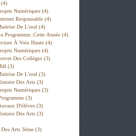
(4)
rojets Numériques
(4)
nternet Responsable
(4)
aitrise De L'oral
(4)
u Programme..cette Année
(4)
cture À Voix Haute
(4)
rojets Numériques
(4)
revet Des Collèges
(3)
Mdl
(3)
aitrise De L'oral
(3)
istoire Des Arts
(3)
rojets Numériques
(3)
 Programme
(3)
ravaux D'élèves
(3)
istoire Des Arts
(3)
e Des Arts 3ème
(3)