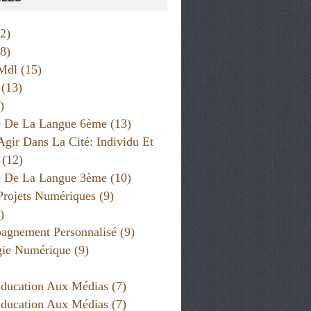
2)
8)
Mdl
(15)
(13)
)
e De La Langue 6ème
(13)
Agir Dans La Cité: Individu Et
(12)
e De La Langue 3ème
(10)
Projets Numériques
(9)
)
gnement Personnalisé
(9)
gie Numérique
(9)
ducation Aux Médias
(7)
ducation Aux Médias
(7)