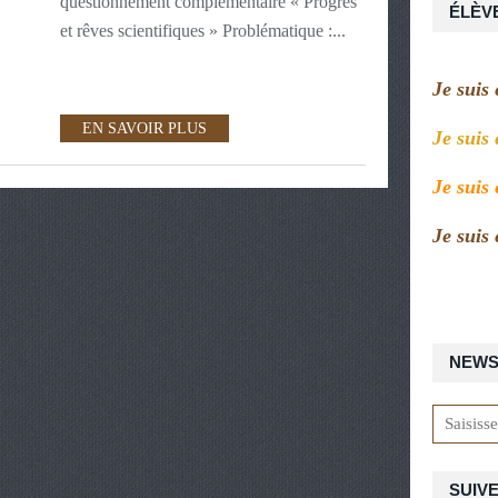
questionnement complémentaire « Progrès
ÉLÈV
et rêves scientifiques » Problématique :...
Je suis
EN SAVOIR PLUS
Je suis
Je suis
Je suis
NEWS
SUIVE