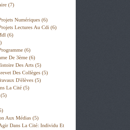
ire
(7)
Projets Numériques
(6)
Projets Lectures Au Cdi
(6)
Mdl
(6)
)
 Programme
(6)
mme De 3ème
(6)
istoire Des Arts
(5)
revet Des Collèges
(5)
ravaux D'élèves
(5)
ns La Cité
(5)
(5)
5)
on Aux Médias
(5)
Agir Dans La Cité: Individu Et