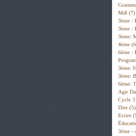
Gramma
Mdl
(7)
3ème : 
3ème : 
3ème: 
4ème
(6
6ème :
Progra
3ème: H
3ème: B
6ème: T
Agir Da
Cycle 3
Dire
(5)
Ecrire
(
Éducati
3ème - 