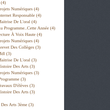
(4)
rojets Numériques
(4)
nternet Responsable
(4)
aitrise De L'oral
(4)
u Programme..cette Année
(4)
cture À Voix Haute
(4)
rojets Numériques
(4)
revet Des Collèges
(3)
Mdl
(3)
aitrise De L'oral
(3)
istoire Des Arts
(3)
rojets Numériques
(3)
 Programme
(3)
ravaux D'élèves
(3)
istoire Des Arts
(3)
e Des Arts 3ème
(3)