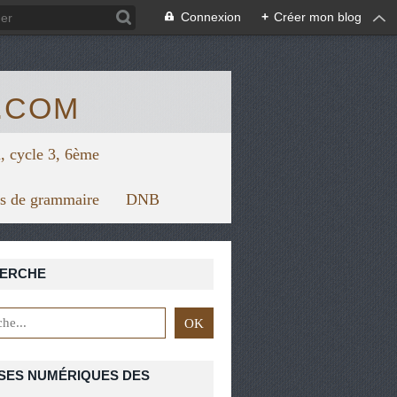
/view.genial.ly/5f67624879626a0d7128f1bc/horizontal-infograph
Connexion
+
Créer mon blog
.COM
, cycle 3, 6ème
rs de grammaire
DNB
ERCHE
QUESTION COMPLÉMENTAIRE
SES NUMÉRIQUES DES