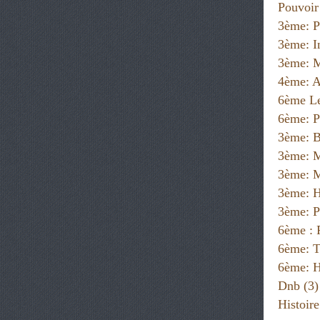
Pouvoir
3ème: P
3ème: I
3ème: M
4ème: A
6ème Le
6ème: P
3ème: B
3ème: 
3ème: M
3ème: H
3ème: P
6ème :
6ème: T
6ème: H
Dnb
(3)
Histoir