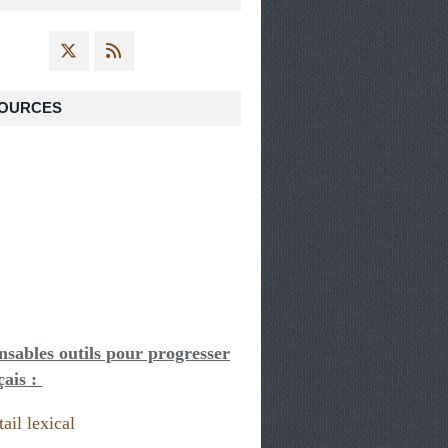
OURCES
nsables outils pour progresser
çais :
ail lexical