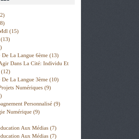
2)
8)
Mdl
(15)
(13)
)
e De La Langue 6ème
(13)
Agir Dans La Cité: Individu Et
(12)
e De La Langue 3ème
(10)
Projets Numériques
(9)
)
gnement Personnalisé
(9)
gie Numérique
(9)
ducation Aux Médias
(7)
ducation Aux Médias
(7)