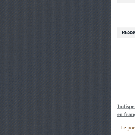
RESS
Indispe
en fran
Le port