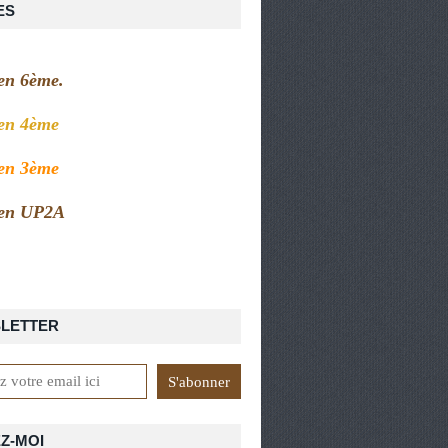
ES
 en 6ème.
 en 4ème
 en 3ème
 en UP2A
LETTER
Z-MOI