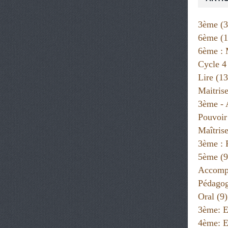
3ème
(3
6ème
(1
6ème : 
Cycle 4
Lire
(13
Maitris
3ème - 
Pouvoir
Maîtris
3ème : 
5ème
(9
Accompa
Pédago
Oral
(9)
3ème: E
4ème: E