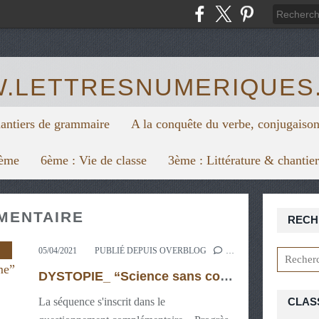
https:/
.LETTRESNUMERIQUES
hantiers de grammaire
A la conquête du verbe, conjugaison
6ème
6ème : Vie de classe
3ème : Littérature & chantie
MENTAIRE
RECH
,
LIRE
,
HISTOIRE DES ARTS 3ÈME
,
PROGRAMME DE 3ÈME
,
05/04/2021
PUBLIÉ DEPUIS OVERBLOG
…
DYSTOPIE_ “Science sans conscience n'est que ruine de l'âme”
La séquence s'inscrit dans le
CLAS