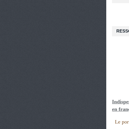
RESS
Indispe
en fran
Le port