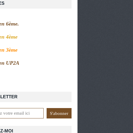
ES
 en 6ème.
 en 4ème
 en 3ème
 en UP2A
LETTER
Z-MOI