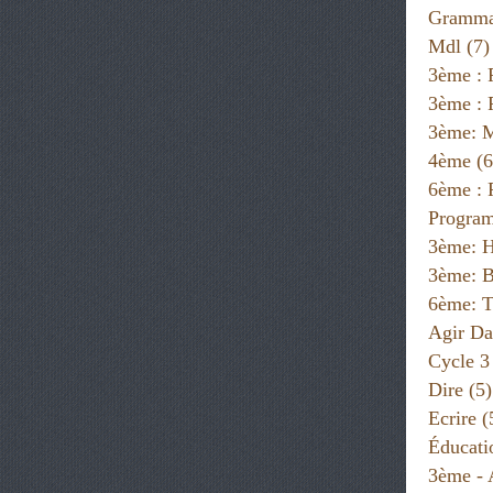
Gramma
Mdl
(7)
3ème : 
3ème : 
3ème: 
4ème
(6
6ème :
Progra
3ème: H
3ème: B
6ème: T
Agir Da
Cycle 3
Dire
(5)
Ecrire
(
Éducati
3ème - 