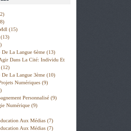
2)
8)
Mdl
(15)
(13)
)
e De La Langue 6ème
(13)
Agir Dans La Cité: Individu Et
(12)
e De La Langue 3ème
(10)
Projets Numériques
(9)
)
gnement Personnalisé
(9)
gie Numérique
(9)
ducation Aux Médias
(7)
ducation Aux Médias
(7)