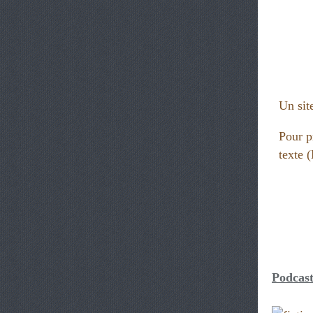
Un site
Pour p
texte
Podcast