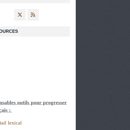
OURCES
nsables outils pour progresser
çais :
ail lexical