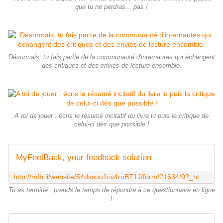
que tu ne perdras... pas !
Désormais, tu fais partie de la communauté d'internautes qui échangent
des critiques et des envies de lecture ensemble.
A toi de jouer : écris le résumé incitatif du livre lu puis la critique de
celui-ci dès que possible !
MyFeelBack, your feedback solution
http://mfb.li/website/54dssuu1cv4roBT1J/form/21634/0?_ht=MC4w&mfbd=54dswq6axznDO9Dv7yiC54YHk1rMp3s.s6kw0m.36oo81452p&mfbv=54dswq6b79liimgH0WRM7nzz7HX9t2s.nw9dem.02171r58q0
Tu as terminé : prends le temps de répondre à ce questionnaire en ligne
!