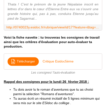
Thata ! C'est le prénom de la jeune Népalaise inscrit en
lettres d'or dans le cœur d'Etienne.Entre eux va s'ouvrir une
grande histoire qui, pas à pas, conduira Etienne jusqu'au
pied de Sagarmat...
http://0740023y.esidoc.fr/rubrique/view/id/17?feature=&tag=S%C3%A9lection+6%C3%A8me+et+5%C3%A8me+%3A+L%27aventure+%21
Voici la fiche navette : tu trouveras les consignes de travail
ainsi que les critères d'évaluation pour auto-évaluer ta
production.
Télécharger
Critique Esidoc5ème
Les consignes/ l'auto-évaluation
Rappel des consignes pour le lundi 26 février 2018 :
Tu dois avoir lu le roman d'aventures que tu as choisi
parmi la sélection "Romans d'aventures".
Tu auras écrit un résumé incitatif de 5 lignes minimum qui
sera mis
sur le site ESIdoc du collège .