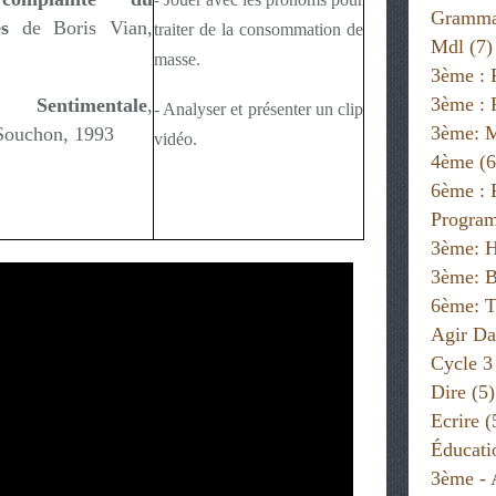
-
Gramma
ès
de Boris Vian,
traiter de la consommation de
Mdl
(7)
masse.
3ème : 
3ème : 
e Sentimentale
,
- Analyser et présenter un clip
3ème: 
Souchon, 1993
vidéo.
4ème
(6
6ème :
Progra
3ème: H
3ème: B
6ème: T
Agir Da
Cycle 3
Dire
(5)
Ecrire
(
Éducati
3ème - 