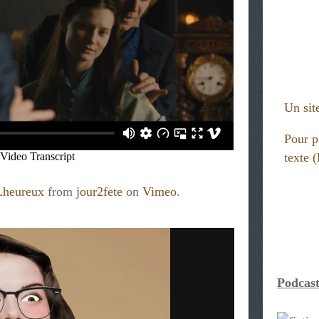
Un site
Pour p
texte
Lheureux
from
jour2fete
on
Vimeo
.
Podcast