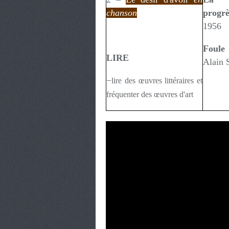
chanson
progr
1956
Foul
LIRE
Alain 
−
lire des œuvres littéraires et
fréquenter des œuvres d'art