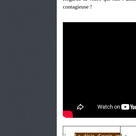
contagieuse !
2 –
Le désir d'avoir
en
La c