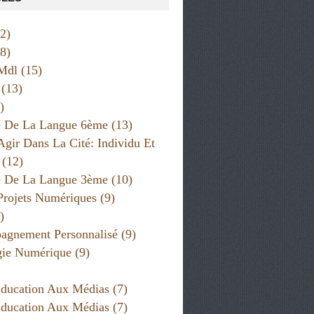
2)
8)
Mdl
(15)
(13)
)
e De La Langue 6ème
(13)
Agir Dans La Cité: Individu Et
(12)
e De La Langue 3ème
(10)
Projets Numériques
(9)
)
gnement Personnalisé
(9)
gie Numérique
(9)
ducation Aux Médias
(7)
ducation Aux Médias
(7)