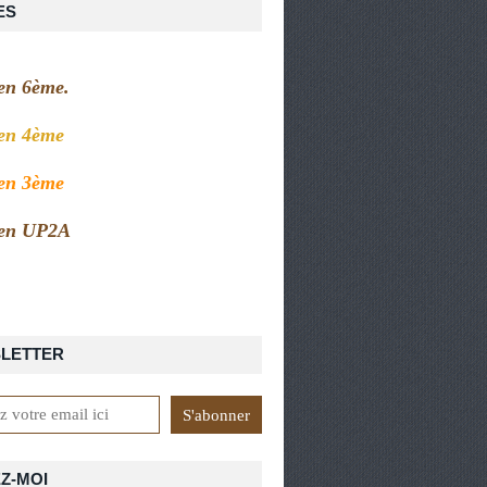
ES
 en 6ème.
 en 4ème
 en 3ème
 en UP2A
LETTER
Z-MOI