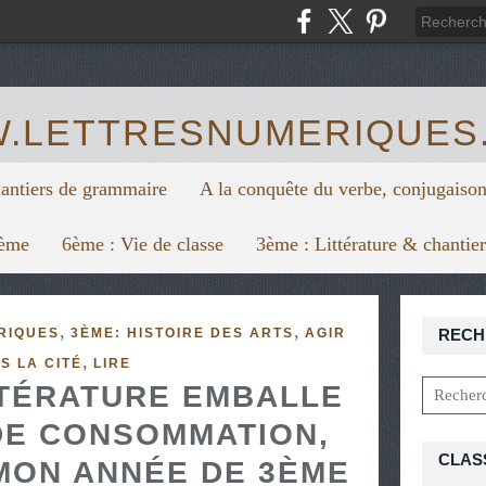
https:/
.LETTRESNUMERIQUES
hantiers de grammaire
A la conquête du verbe, conjugaison
6ème
6ème : Vie de classe
3ème : Littérature & chantie
,
,
RIQUES
3ÈME: HISTOIRE DES ARTS
AGIR
RECH
,
S LA CITÉ
LIRE
TTÉRATURE EMBALLE
DE CONSOMMATION,
CLAS
MON ANNÉE DE 3ÈME