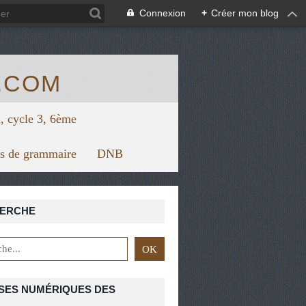
/view.genial.ly/5f67624879626a0d7128f1bc/horizontal-infograph
Connexion
+
Créer mon blog
.COM
, cycle 3, 6ème
rs de grammaire
DNB
ERCHE
SES NUMÉRIQUES DES