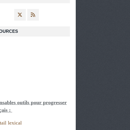
OURCES
nsables outils pour progresser
çais :
ail lexical