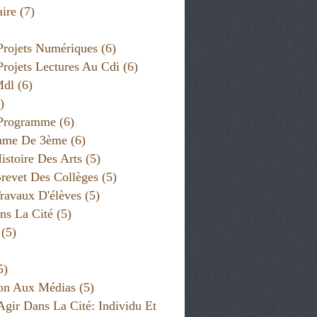
ire
(7)
Projets Numériques
(6)
Projets Lectures Au Cdi
(6)
Mdl
(6)
)
 Programme
(6)
mme De 3ème
(6)
istoire Des Arts
(5)
revet Des Collèges
(5)
ravaux D'élèves
(5)
ns La Cité
(5)
(5)
5)
on Aux Médias
(5)
Agir Dans La Cité: Individu Et