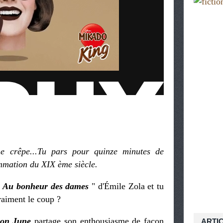
e crêpe...Tu pars pour quinze minutes de
mmation du XIX ème siècle.
"
Au bonheur des dames
" d'Émile Zola et tu
raiment le coup ?
on June
partage son enthousiasme de façon
ARTI