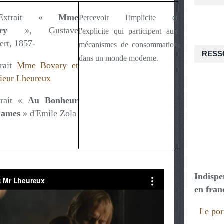
Extrait «
Mme
Percevoir l'implicite et
ry
», Gustave
l'explicite qui participent aux
ert, 1857-
mécanismes de consommation
RESS
dans un monde moderne.
trait
Mme Bovary et
ieur Lheureux
trait «
Au Bonheur
Dames
» d'Emile Zola
Indispe
en fran
Le port