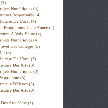
(4)
rojets Numériques
(4)
nternet Responsable
(4)
aitrise De L'oral
(4)
u Programme..cette Année
(4)
cture À Voix Haute
(4)
rojets Numériques
(4)
revet Des Collèges
(3)
Mdl
(3)
aitrise De L'oral
(3)
istoire Des Arts
(3)
rojets Numériques
(3)
 Programme
(3)
ravaux D'élèves
(3)
istoire Des Arts
(3)
e Des Arts 3ème
(3)