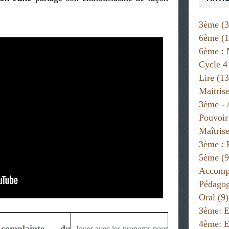
3ème
(3
6ème
(1
6ème : 
Cycle 4
Lire
(13
Maitris
3ème - 
Pouvoir
Maîtris
3ème : 
5ème
(9
Accompa
Pédago
Oral
(9)
3ème: E
4ème: E
omplainte du
Jouer avec les pronoms pour