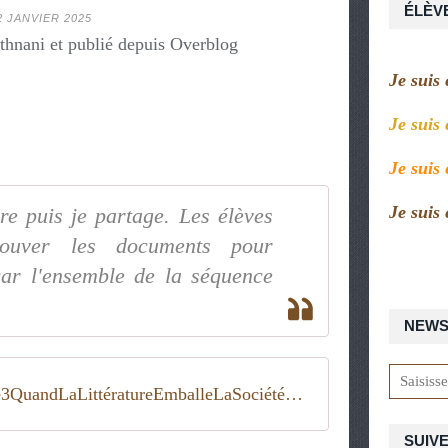
ÉLÈV
2 JANVIER 2025
thnani et publié depuis Overblog
Je suis
Je suis
Je suis
Je suis
ore puis je partage. Les élèves
trouver les documents pour
car l'ensemble de la séquence
NEWS
Séquence3QuandLaLittératureEmballeLaSociétéDeConsommationNiveau3èmeLaïlaMethnaniVersionElève
SUIVE