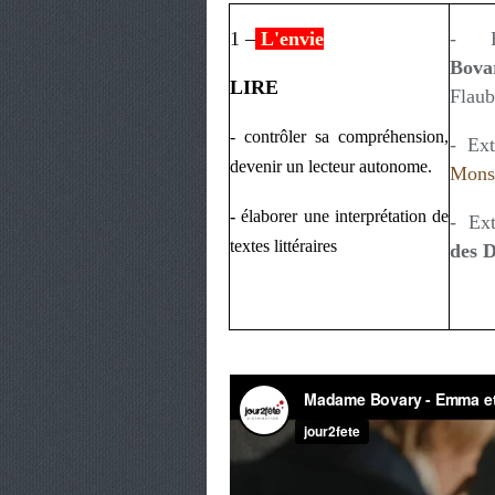
1 –
L'envie
- 
Bova
LIRE
Flaub
- contrôler sa compréhension,
- Ex
devenir un lecteur autonome.
Mons
-
élaborer une interprétation de
- Ex
textes littéraires
des 