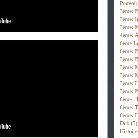
Pouvoir
3ème: P
3ème: I
3ème: M
4ème: A
6ème Le
6ème: P
3ème: B
3ème: 
3ème: M
3ème: H
3ème: P
6ème :
6ème: T
6ème: H
Dnb
(3)
Histoir