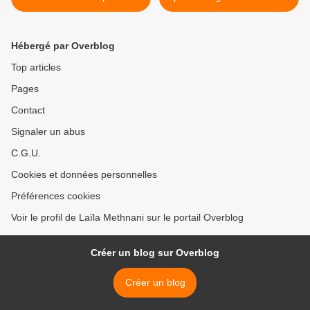
la phrase, dans l'espace du
inhumains ? >
quotidien pour dire la
beauté du monde.
Hébergé par Overblog
Top articles
Pages
Contact
Signaler un abus
C.G.U.
Cookies et données personnelles
Préférences cookies
Voir le profil de Laïla Methnani sur le portail Overblog
Créer un blog sur Overblog
Créer un blog